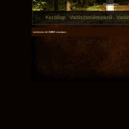
Diavetítés
Kezdőlap
Vadászterületünkről
Vadál
Létrehozási idő:
0.0017
másodperc.