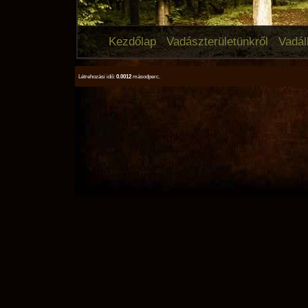
Kezdőlap
Vadászterületünkről
Vadál
Létrehozási idő:
0.0012
másodperc.